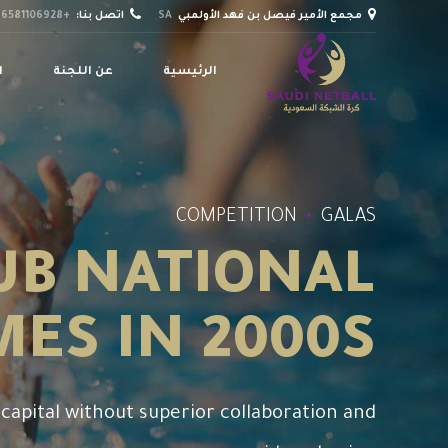
مجمع الأمير فيصل بن فهد الأولمبي
SA
اتصل بنا:
+966581106928
الرئيسية
عن اللجنة
ا
COMPETITION
GALAS
UB NATIONAL
ES IN 2000S
l capital without superior collaboration and