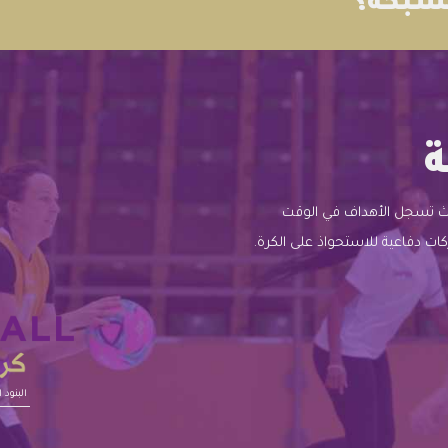
لشبكة؟
ة
يث تسجل الأهداف في الوقت
ت دفاعية للاستحواذ على الكرة.
البنود ال