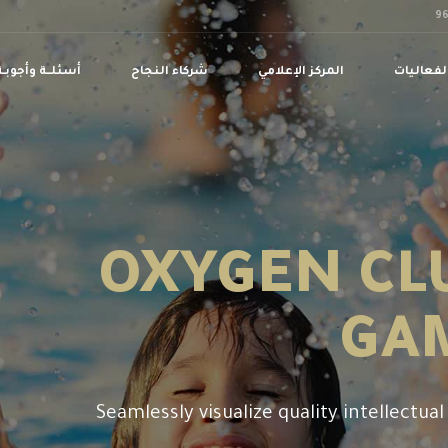
لفعاليات
المركز الإعلامي
شركاء النجاح
أسئلــة وأجوبـة
OXYGEN CL
GAM
Seamlessly visualize quality intellectua