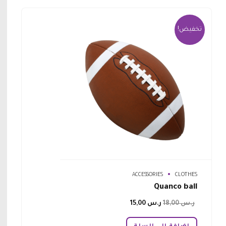
تخفيض!
ACCESSORIES
CLOTHES
Quanco ball
السعر
السعر
ر.س
18,00
ر.س
15,00
الأصلي
الحالي