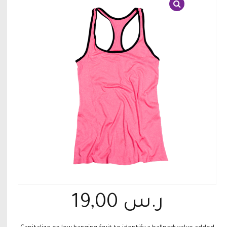
ر.س
19,00