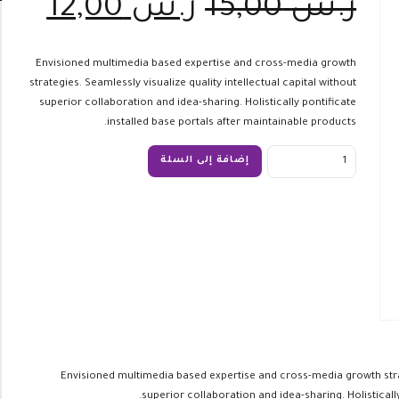
السعر
الس
ر.س
15,00
ر.س
12,00
الأصلي
الحا
هو:
هو:
ر.س 15,00.
ر.س ,00
Envisioned multimedia based expertise and cross-media growth
strategies. Seamlessly visualize quality intellectual capital without
superior collaboration and idea-sharing. Holistically pontificate
installed base portals after maintainable products.
Quantity
إضافة إلى السلة
Envisioned multimedia based expertise and cross-media growth strate
superior collaboration and idea-sharing. Holisticall