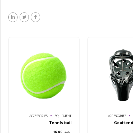
ACCESSORIES
EQUIPMENT
ACCESSORIES
Tennis ball
Goalten
ر.س
16,00