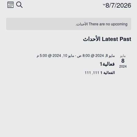
8/7/2026
الأحدا
حد
بحث
Month
ews
Search
Select
Calendar
ion
date.
There are no upcoming الأحداث.
and
of
Views
Latest Past الأحداث
الأحداث
gation
مايو 8, 2024 @ 8:00 ص
-
مايو 10, 2024 @ 5:00 م
مايو
8
فعالية1
2024
الفعالية 1
111, 111